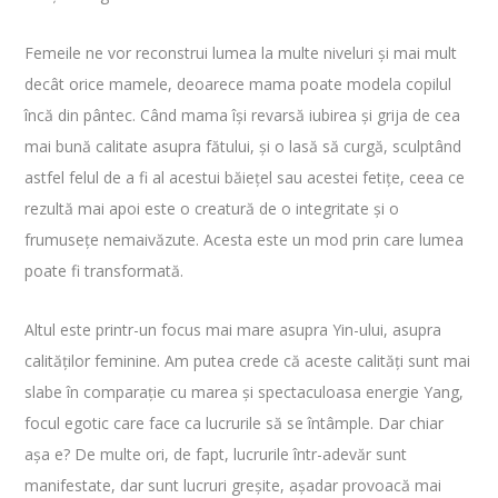
Femeile ne vor reconstrui lumea la multe niveluri și mai mult
decât orice mamele, deoarece mama poate modela copilul
încă din pântec. Când mama își revarsă iubirea și grija de cea
mai bună calitate asupra fătului, și o lasă să curgă, sculptând
astfel felul de a fi al acestui băiețel sau acestei fetițe, ceea ce
rezultă mai apoi este o creatură de o integritate și o
frumusețe nemaivăzute. Acesta este un mod prin care lumea
poate fi transformată.
Altul este printr-un focus mai mare asupra Yin-ului, asupra
calităților feminine. Am putea crede că aceste calități sunt mai
slabe în comparație cu marea și spectaculoasa energie Yang,
focul egotic care face ca lucrurile să se întâmple. Dar chiar
așa e? De multe ori, de fapt, lucrurile într-adevăr sunt
manifestate, dar sunt lucruri greșite, așadar provoacă mai