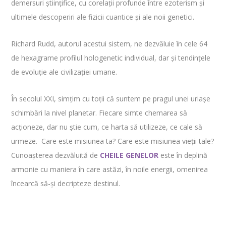
demersuri științifice, cu corelații profunde între ezoterism și
ultimele descoperiri ale fizicii cuantice și ale noii genetici.
Richard Rudd, autorul acestui sistem, ne dezvăluie în cele 64
de hexagrame profilul hologenetic individual, dar și tendințele
de evoluție ale civilizației umane.
În secolul XXI, simțim cu toții că suntem pe pragul unei uriașe
schimbări la nivel planetar. Fiecare simte chemarea să
acționeze, dar nu știe cum, ce harta să utilizeze, ce cale să
urmeze. Care este misiunea ta? Care este misiunea vieții tale?
Cunoașterea dezvăluită de
CHEILE GENELOR
este în deplină
armonie cu maniera în care astăzi, în noile energii, omenirea
încearcă să-și decripteze destinul.