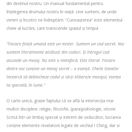
din destinul nostru. Un manual fundamental pentru
înțelegerea drumului nostru în viață: cine suntem, de unde
venim și încotro ne îndreptăm. “Cunoașterea” este elementul-
cheie al lucrării, care transcende spațiul și timpul.
“Fiecare ființă umană este un mister. Suntem un cod secret. Noi
suntem literalmente alcătuiți din coduri. Și întregul cod
ascunde un mesaj. Nu este o metaforă. Este literal. Fiecare
dintre noi conține un mesaj secret – o esență. Cheile Genelor
încearcă să deblocheze codul și să-ți elibereze mesajul, esența
ta specială, în lume.”
O carte unică, grație faptului că se află la intersecția mai
multor discipline: religie, filozofie, (para)psihologie, istorie.
Scrisă într-un limbaj special și extrem de seducător, lucrarea
conține elemente revelatorii legate de vechiul I Ching, dar si