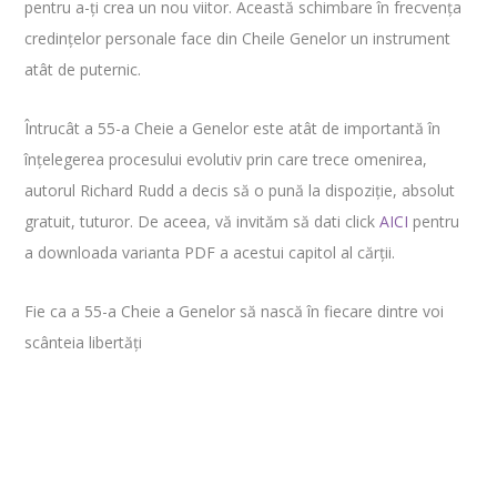
pentru a-ţi crea un nou viitor. Această schimbare în frecvenţa
credinţelor personale face din Cheile Genelor un instrument
atât de puternic.
Întrucât a 55-a Cheie a Genelor este atât de importantă în
înțelegerea procesului evolutiv prin care trece omenirea,
autorul Richard Rudd a decis să o pună la dispoziție, absolut
gratuit, tuturor. De aceea, vă invităm să dati click
AICI
pentru
a downloada varianta PDF a acestui capitol al cărții.
Fie ca a 55-a Cheie a Genelor să nască în fiecare dintre voi
scânteia libertăți