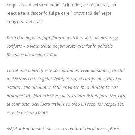
corpul tău, o vei simți adânc în interior, iar răspunsul, sau
reacția ta la disconfortul pe care îl provoacă definește
imaginea vieții tale.
Dacă dai înapoi în fața durerii, vei trăi o viață de negare și
confuzie – o viață trăită pe jumătate, pierdut în palidele
tărâmuri ale mediocrității.
Cu cât mai dificil îți este să suprimi durerea dinăuntru, cu atât
mai strâns ea te înghite. Dacă, totuși, ai curajul de a cinsti și
asculta rana dinăuntru, totul se va schimba în viața ta. Vei
descoperi că, daca există vreun lucru încolăcit în jurul tău, care
te contracta, acel lucru trebuie să aibă un scop, iar scopul său
este de a se descolăci.
Astfel, înfruntându-ți durerea cu ajutorul Darului Acceptării,