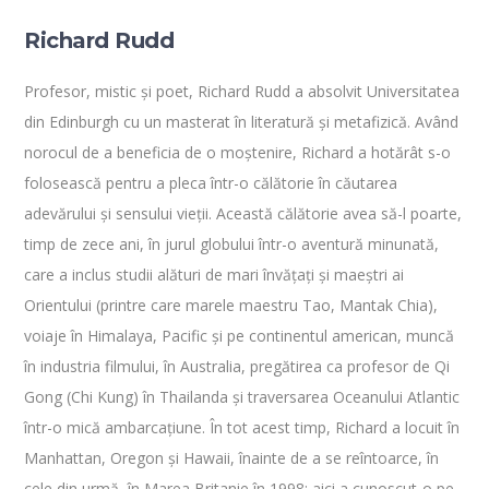
Richard Rudd
Profesor, mistic și poet, Richard Rudd a absolvit Universitatea
din Edinburgh cu un masterat în literatură și metafizică. Având
norocul de a beneficia de o moștenire, Richard a hotărât s-o
folosească pentru a pleca într-o călătorie în căutarea
adevărului și sensului vieții. Această călătorie avea să-l poarte,
timp de zece ani, în jurul globului într-o aventură minunată,
care a inclus studii alături de mari învățați și maeștri ai
Orientului (printre care marele maestru Tao, Mantak Chia),
voiaje în Himalaya, Pacific și pe continentul american, muncă
în industria filmului, în Australia, pregătirea ca profesor de Qi
Gong (Chi Kung) în Thailanda și traversarea Oceanului Atlantic
într-o mică ambarcațiune. În tot acest timp, Richard a locuit în
Manhattan, Oregon și Hawaii, înainte de a se reîntoarce, în
cele din urmă, în Marea Britanie în 1998; aici a cunoscut-o pe