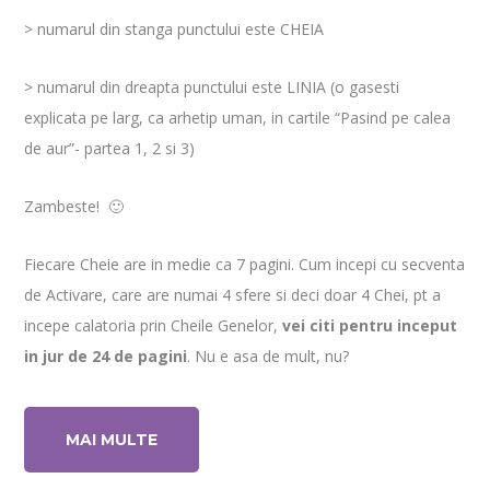
> numarul din stanga punctului este CHEIA
> numarul din dreapta punctului este LINIA (o gasesti
explicata pe larg, ca arhetip uman, in cartile “Pasind pe calea
de aur”- partea 1, 2 si 3)
Zambeste! 🙂
Fiecare Cheie are in medie ca 7 pagini. Cum incepi cu secventa
de Activare, care are numai 4 sfere si deci doar 4 Chei, pt a
incepe calatoria prin Cheile Genelor,
vei citi pentru inceput
in jur de 24 de pagini
. Nu e asa de mult, nu?
MAI MULTE