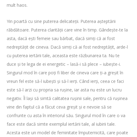
mult haos.
Yin poartă cu sine puterea delicateții. Puterea așteptării
răbdătoare. Puterea clarității care vine în timp. Gândește-te la
asta, dacă ești femeie sau bărbat, dacă simți că ai fost
nedreptățit de cineva. Dacă simți că ai fost nedreptățit, arde-l
cu puterea iertării tale, aceasta este răzbunarea ta. Nu te
duce și te lega de ei energetic – lasă-i să plece – iubește-i.
Singurul mod în care poți fi liber de cineva care ți-a greșit în
vreun fel este să-l iubești și să-l ierți. Când ierți, ceea ce faci
este să-l arzi cu propria sa rușine, iar asta nu este un lucru
negativ. Îl lași să simtă calitatea rușinii sale, pentru că rușinea
vine din faptul că a făcut ceva greșit și e nevoie să se
confrunte cu asta în interiorul său. Singurul mod în care o va
face este dacă simte exemplul iertării tale, al iubirii tale.
Acesta este un model de feminitate împuternicită, care poate