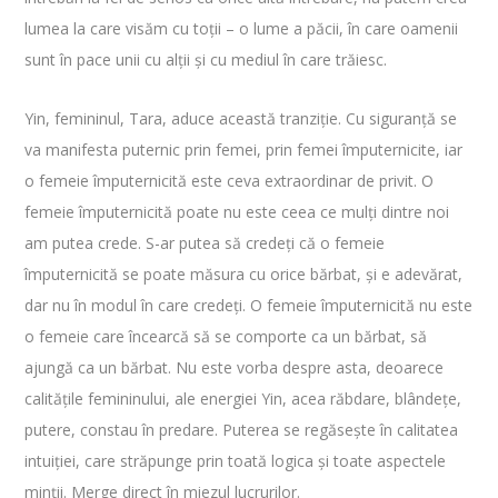
lumea la care visăm cu toții – o lume a păcii, în care oamenii
sunt în pace unii cu alții și cu mediul în care trăiesc.
Yin, femininul, Tara, aduce această tranziție. Cu siguranță se
va manifesta puternic prin femei, prin femei împuternicite, iar
o femeie împuternicită este ceva extraordinar de privit. O
femeie împuternicită poate nu este ceea ce mulți dintre noi
am putea crede. S-ar putea să credeți că o femeie
împuternicită se poate măsura cu orice bărbat, și e adevărat,
dar nu în modul în care credeți. O femeie împuternicită nu este
o femeie care încearcă să se comporte ca un bărbat, să
ajungă ca un bărbat. Nu este vorba despre asta, deoarece
calitățile femininului, ale energiei Yin, acea răbdare, blândețe,
putere, constau în predare. Puterea se regăsește în calitatea
intuiției, care străpunge prin toată logica și toate aspectele
minții. Merge direct în miezul lucrurilor.