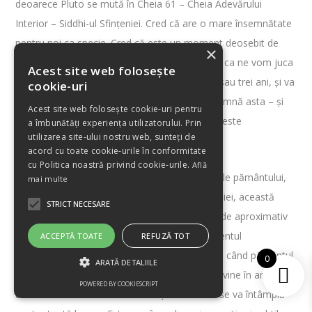
deoarece Pluto se mută în Cheia 61 – Cheia Adevărului
Interior – Siddhi-ul Sfințeniei. Cred că are o mare însemnătate
pentru noi ca specie. Cred că este un moment deosebit de
×
puternic. Tranzitul lui Pluto este unul lung, așa ca ne vom juca
Acest site web folosește
în energia acestei Chei a Genelor timp de doi sau trei ani, și va
cookie-uri
aduce ceva cu totul nou.Pentru mine, ce înseamnă asta – și
Acest site web folosește cookie-uri pentru
este punctul meu de vedere, propria intuiție – este
a îmbunătăți experiența utilizatorului. Prin
utilizarea site-ului nostru web, sunteți de
Reîntoarcerea Magiei.
acord cu toate cookie-urile în conformitate
cu Politica noastră privind cookie-urile.
Află
Este reîntoarcerea magiei, a forțelor magice ale pământului,
mai multe
ale Gaiei. Face parte din Inelul de Codoni al Gaiei, această
STRICT NECESARE
Cheie a Genelor. Pluto nu a mai trecut pe aici de aproximativ
250 de ani, de la sfârșitul Epocii Iluminării (curentul
ACCEPTĂ TOATE
REFUZĂ TOT
Iluminismului), înainte de Revoluția Industrială, când pământul
0
ARATĂ DETALIILE
era încă cumva neatins. Deci, cred că ceea ce vine în anii
POWERED BY COOKIESCRIPT
următori va fi extraordinar. Totuși nu cred că se va întâmpla