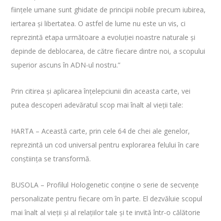
ființele umane sunt ghidate de principii nobile precum iubirea,
iertarea și libertatea. O astfel de lume nu este un vis, ci
reprezintă etapa următoare a evoluției noastre naturale și
depinde de deblocarea, de către fiecare dintre noi, a scopului
superior ascuns în ADN-ul nostru.”
Prin citirea și aplicarea înțelepciunii din aceasta carte, vei
putea descoperi adevăratul scop mai înalt al vieții tale:
HARTA – Această carte, prin cele 64 de chei ale genelor,
reprezintă un cod universal pentru explorarea felului în care
conștiința se transformă.
BUSOLA – Profilul Hologenetic conține o serie de secvențe
personalizate pentru fiecare om în parte. El dezvăluie scopul
mai înalt al vieții și al relațiilor tale și te invită într-o călătorie