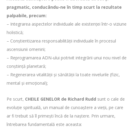
pragmatic, conducându-ne în timp scurt la rezultate
palpabile, precum:
– Integrarea aspectelor individuale ale existenței într-o viziune
holistică;
– Conștientizarea responsabilității individuale în procesul
ascensiunii omenirii;
– Reprogramarea ADN-ului potrivit integrării unui nou nivel de
conștiință planetară;
– Regenerarea vitalității și sănătății la toate nivelurile (fizic,
mental și emoțional);
Pe scurt,
CHEILE GENELOR de Richard Rudd
sunt o cale de
evoluție spirituală, un manual de cunoaștere a vieții, pe care
ar fi trebuit să îl primești încă de la naștere. Prin urmare,
întrebarea fundamentală este aceasta: