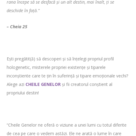
rana începe să se desfacă și un alt destin, mai înalt, ți se
deschide în față.”
– Cheia 25
Ești pregătit(ă) să descoperi și să înțelegi propriul profil
hologenetic, misterele propriei existențe și tiparele
inconștiente care te țin în suferință și tipare emoționale vechi?
Alege azi
CHEILE GENELOR
și fii creatorul conștient al
propriului destin!
“Cheile Genelor ne oferă o viziune a unei lumi cu totul diferite
de cea pe care o vedem astăzi. Ele ne arată o lume în care