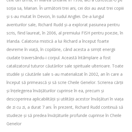
soția sa, Marian. În următorii trei ani, cei doi au avut trei copiii
și s-au mutat în Devon, în sudul Angliei. De-a lungul
aventurilor sale, Richard Rudd și-a explorat pasiunea pentru
scris, fiind laureat, în 2006, al premiului FISH pentru poezie, în
Irlanda. Calatoria mistică a lui Richard a început foarte
devreme în viață, în copilărie, când acesta a simțit energii
ciudate traversându-i corpul. Această întâmplare a fost
catalizatorul tuturor căutărilor sale spirituale ulterioare. Toate
studiile și căutările sale s-au materializat în 2002, an în care a
început să primească și să scrie Cheile Genelor. Scrierea cărții
și înțelegerea învățăturilor cuprinse în ea, precum și
descoperirea aplicabilității și utilității acestor învățături în viața
de zi cu zi, a durat 7 ani. În prezent, Richard Rudd continuă să
studieze și să predea învățăturile profunde cuprinse în Cheile
Genelor