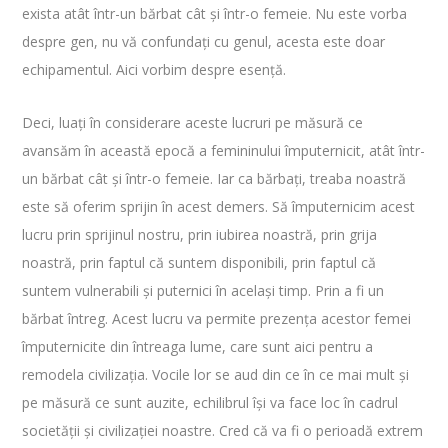
exista atât într-un bărbat cât și într-o femeie. Nu este vorba
despre gen, nu vă confundați cu genul, acesta este doar
echipamentul. Aici vorbim despre esență.
Deci, luați în considerare aceste lucruri pe măsură ce
avansăm în această epocă a femininului împuternicit, atât într-
un bărbat cât și într-o femeie. Iar ca bărbați, treaba noastră
este să oferim sprijin în acest demers. Să împuternicim acest
lucru prin sprijinul nostru, prin iubirea noastră, prin grija
noastră, prin faptul că suntem disponibili, prin faptul că
suntem vulnerabili și puternici în același timp. Prin a fi un
bărbat întreg. Acest lucru va permite prezența acestor femei
împuternicite din întreaga lume, care sunt aici pentru a
remodela civilizația. Vocile lor se aud din ce în ce mai mult și
pe măsură ce sunt auzite, echilibrul își va face loc în cadrul
societății și civilizației noastre. Cred că va fi o perioadă extrem