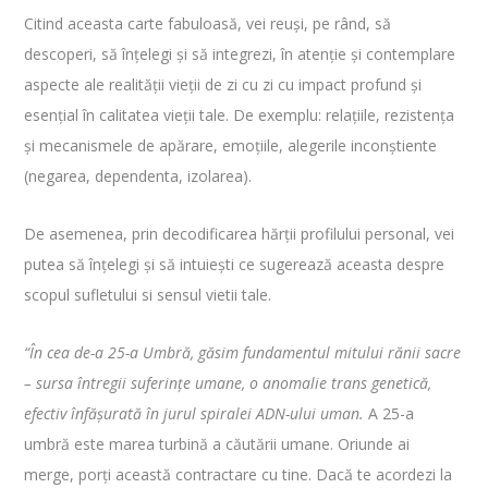
Citind aceasta carte fabuloasă, vei reuși, pe rând, să
descoperi, să înțelegi și să integrezi, în atenție și contemplare
aspecte ale realității vieții de zi cu zi cu impact profund și
esențial în calitatea vieții tale. De exemplu: relațiile, rezistența
și mecanismele de apărare, emoțiile, alegerile inconștiente
(negarea, dependenta, izolarea).
De asemenea, prin decodificarea hărții profilului personal, vei
putea să înțelegi și să intuiești ce sugerează aceasta despre
scopul sufletului si sensul vietii tale.
“În cea de-a 25-a Umbră, găsim fundamentul mitului rănii sacre
– sursa întregii suferințe umane, o anomalie trans genetică,
efectiv înfășurată în jurul spiralei ADN-ului uman.
A 25-a
umbră este marea turbină a căutării umane. Oriunde ai
merge, porți această contractare cu tine. Dacă te acordezi la