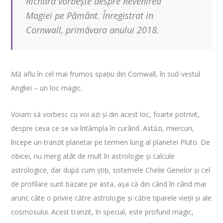
Richard vorbește despre Revenirea
Magiei pe Pământ. Înregistrat in
Cornwall, primăvara anului 2018.
Mă aflu în cel mai frumos spațiu din Cornwall, în sud-vestul
Angliei – un loc magic.
Voiam să vorbesc cu voi azi și din acest loc, foarte potrivit,
despre ceva ce se va întâmpla în curând. Astăzi, miercuri,
începe un tranzit planetar pe termen lung al planetei Pluto. De
obicei, nu merg atât de mult în astrologie și calcule
astrologice, dar după cum știți, sistemele Cheile Genelor și cel
de profilare sunt bazate pe asta, așa că din când în când mai
arunc câte o privire către astrologie și către tiparele vieții și ale
cosmosului. Acest tranzit, în special, este profund magic,