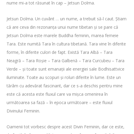
nume mi-a tot răsunat în cap – Jetsun Dolma.
Jetsun Dolma. Un cuvânt … un nume, a trebuit să-l caut. Știam
că are ceva din rezonanța unui nume tibetan și se pare că
Jetsun Dolma este marele Buddha feminin, marea femeie
Tara. Este numită Tara în cultura tibetană. Tara vine în diferite
forme, în diferite culori de fapt. Există Tara Albă – Tara
Neagră – Tara Roșie – Tara Galbenă – Tara Curcubeu – Tara
Verde – și toate sunt emanații ale energiei sale Bodhisattvice
iluminate. Toate au scopuri și roluri diferite în lume. Este un
tărâm cu adevărat fascinant, dar ce s-a deschis pentru mine
este că acesta este fluxul care va mișca omenirea în
următoarea sa fază – în epoca următoare – este fluxul
Divinului Feminin.
Oamenii tot vorbesc despre acest Divin Feminin, dar ce este,