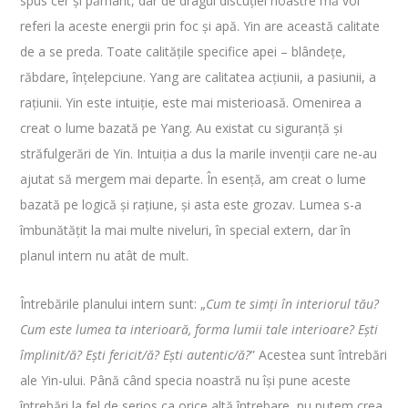
spus cer și pământ, dar de dragul discuției noastre mă voi
referi la aceste energii prin foc și apă. Yin are această calitate
de a se preda. Toate calitățile specifice apei – blândețe,
răbdare, înțelepciune. Yang are calitatea acțiunii, a pasiunii, a
rațiunii. Yin este intuiție, este mai misterioasă. Omenirea a
creat o lume bazată pe Yang. Au existat cu siguranță și
străfulgerări de Yin. Intuiția a dus la marile invenții care ne-au
ajutat să mergem mai departe. În esență, am creat o lume
bazată pe logică și rațiune, și asta este grozav. Lumea s-a
îmbunătățit la mai multe niveluri, în special extern, dar în
planul intern nu atât de mult.
Întrebările planului intern sunt: „
Cum te simți în interiorul tău?
Cum este lumea ta interioară, forma lumii tale interioare? Ești
împlinit/ă? Ești fericit/ă? Ești autentic/ă?
” Acestea sunt întrebări
ale Yin-ului. Până când specia noastră nu își pune aceste
întrebări la fel de serios ca orice altă întrebare, nu putem crea