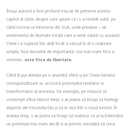
Însuși autorul a fost profund mișcat de primirea acestui
capitol al cărții, despre care spune că i s-a revelat subit, pe
când tocmai se întorsese din SUA, unde predase – iar
sentimentul de libertate totală care a venit odată cu această
Cheie l-a copleșit într-atât încât a născut în el o realizare
simplă, însă deosebit de importantă: cea mai mare frică a
omenirii…
este frica de libertate
.
Când îţi pui atenţia pe o anumită sferă și pe Cheia Genelor
corespunzătoare ei, accesezi potenţialul revelator şi
transformator al acesteia. De exemplu, pe măsură ce
contempli sfera Muncii Vieţii, s-ar putea să începi să înţelegi
aspecte ale trecutului tău și să le vezi într-o nouă lumină. În
acelaşi timp, s-ar putea să începi să realizezi că ai la îndemână
un potenţial mai mare decât ţi-ai permis vreodată să crezi