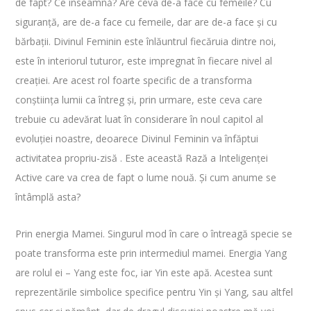
de fapt? Ce înseamnă? Are ceva de-a face cu femeile? Cu
siguranță, are de-a face cu femeile, dar are de-a face și cu
bărbații. Divinul Feminin este înlăuntrul fiecăruia dintre noi,
este în interiorul tuturor, este impregnat în fiecare nivel al
creației. Are acest rol foarte specific de a transforma
conștiința lumii ca întreg și, prin urmare, este ceva care
trebuie cu adevărat luat în considerare în noul capitol al
evoluției noastre, deoarece Divinul Feminin va înfăptui
activitatea propriu-zisă . Este această Rază a Inteligenței
Active care va crea de fapt o lume nouă. Și cum anume se
întâmplă asta?
Prin energia Mamei. Singurul mod în care o întreagă specie se
poate transforma este prin intermediul mamei. Energia Yang
are rolul ei – Yang este foc, iar Yin este apă. Acestea sunt
reprezentările simbolice specifice pentru Yin și Yang, sau altfel