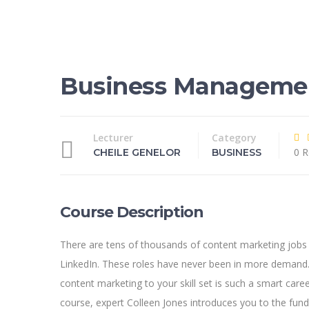
Business Manageme
Lecturer
Category
0 R
CHEILE GENELOR
BUSINESS
Course Description
There are tens of thousands of content marketing jobs
LinkedIn. These roles have never been in more demand.
content marketing to your skill set is such a smart caree
course, expert Colleen Jones introduces you to the fun