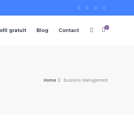
Twitter
Facebook
Instagram
Youtube
Profile
Profile
Profile
Profile
0
ofil gratuit
Blog
Contact
Home
Business Management