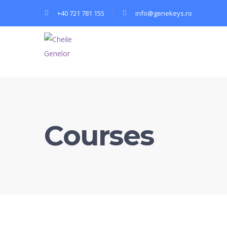
+40 721 781 155
info@genekeys.ro
Courses