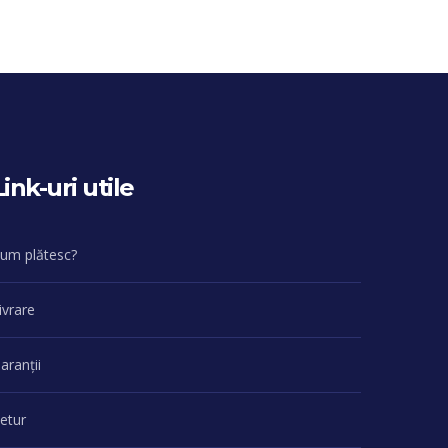
Link-uri utile
um plătesc?
ivrare
aranții
etur