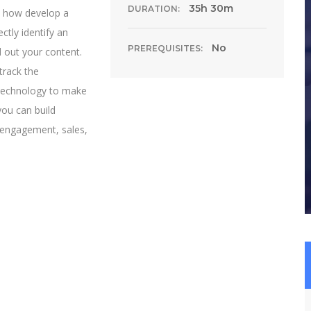
35h 30m
DURATION:
n how develop a
ctly identify an
No
PREREQUISITES:
d out your content.
track the
 technology to make
you can build
, engagement, sales,