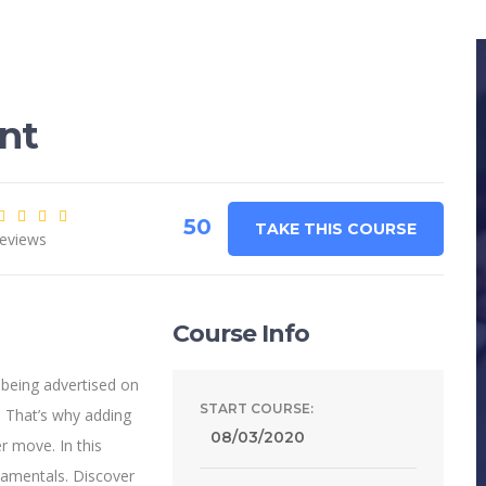
nt
50
TAKE THIS COURSE
eviews
Course Info
 being advertised on
START COURSE:
 That’s why adding
08/03/2020
r move. In this
damentals. Discover